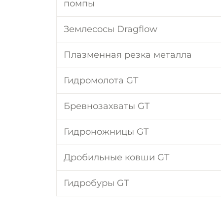
помпы
Землесосы Dragflow
Плазменная резка металла
Гидромолота GT
Бревнозахваты GT
Гидроножницы GT
Дробильные ковши GT
Гидробуры GT