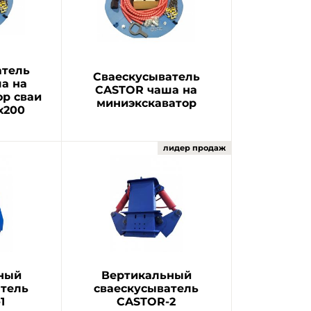
атель
Сваескусыватель
а на
CASTOR чаша на
ор сваи
миниэкскаватор
х200
ный
Вертикальный
атель
сваескусыватель
1
CASTOR-2