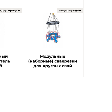
ный
Модульные
атель
(наборные) сваерезки
8
для круглых свай