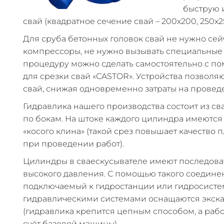
быструю 
свай (квадратное сечение свай – 200х200, 250х2
Для сруба бетонных головок свай не нужно се
компрессоры, не нужно вызывать специальные 
процедуру можно сделать самостоятельно с п
для срезки свай «CASTOR». Устройства позвол
свай, снижая одновременно затраты на провед
Гидравлика нашего производства состоит из с
по бокам. На штоке каждого цилиндра имеются
«косого клина» (такой срез повышает качество 
при проведении работ).
Цилиндры в сваескусывателе имеют последова
высокого давления. С помощью такого соедине
подключаемый к гидростанции или гидросисте
гидравлическими системами оснащаются экска
(гидравлика крепится цепным способом, а раб
счёт базовой машины).