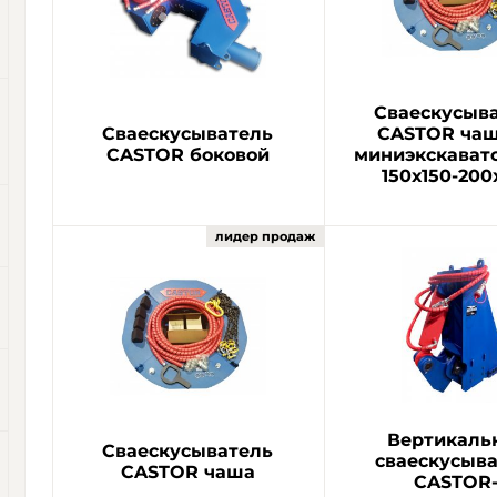
Сваескусыв
Сваескусыватель
CASTOR чаш
CASTOR боковой
миниэкскават
150х150-200
Вертикаль
Сваескусыватель
сваескусыв
CASTOR чаша
CASTOR-