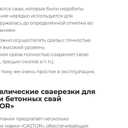
ются сваи, которые были недобиты
ние нередко используется для
гружалась до определённой отметки во
анием.
ожно осуществлять срезы с точностью
я высокий уровень
емя среза полностью сохраняет свою
трещин сколов и т. п.).
 тому же очень простое в эксплуатации,
влические сваерезки для
и бетонных свай
TOR»
пания предлагает несколько
ок марки «CASTOR», обеспечивающих