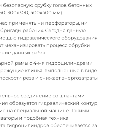
и безопасную срубку голов бетонных
50, 300х300, 400х400 мм).
йчас применять ни перфораторы, ни
бригады рабочих. Сегодня данную
омощью гидравлического оборудования
яют механизировать процесс обрубки
ение данных работ.
варной рамы с 4-мя гидроцилиндрами
 режущие клинья, выполненные в виде
плоскости реза и снижает энергозатраты
тельное соединение со шлангами
ния образуется гидравлический контур,
ме на специальной машине. Такими
ваторы и подобная техника
ота гидроцилиндров обеспечивается за